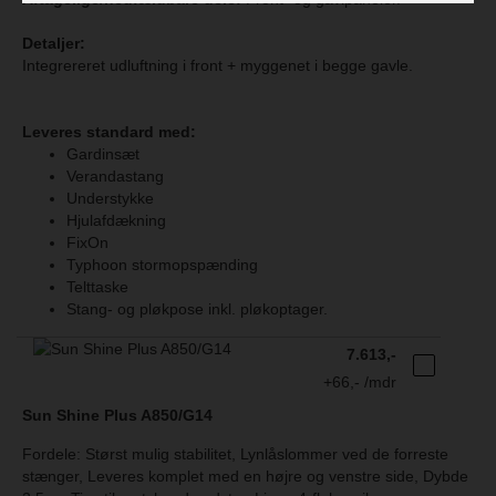
Detaljer:
Integrereret udluftning i front + myggenet i begge gavle.
Leveres standard med:
Gardinsæt
Verandastang
Understykke
Hjulafdækning
FixOn
Typhoon stormopspænding
Telttaske
Stang- og pløkpose inkl. pløkoptager.
7.613,-
+66,- /mdr
Sun Shine Plus A850/G14
Fordele: Størst mulig stabilitet, Lynlåslommer ved de forreste
stænger, Leveres komplet med en højre og venstre side, Dybde