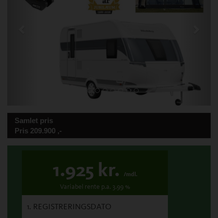
Samlet pris
Pris
209.900
,-
1.925
kr.
/mdl.
Variabel
rente p.a.
3.99
%
1. REGISTRERINGSDATO