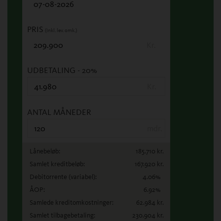
PRIS
(Inkl. lev. omk.)
Kr.
UDBETALING
- 20%
Kr.
ANTAL MÅNEDER
mdr.
Lånebeløb:
185.710
kr.
Samlet kreditbeløb:
167.920
kr.
Debitorrente
(variabel)
:
4.06
%
ÅOP:
6.92
%
Samlede kreditomkostninger:
62.984
kr.
Samlet tilbagebetaling:
230.904
kr.