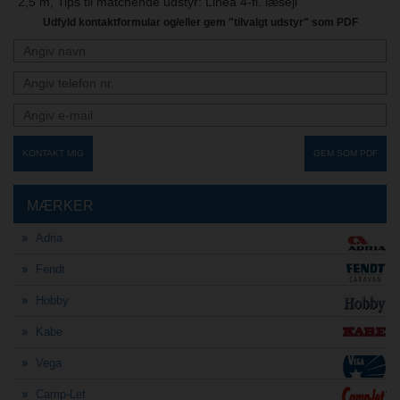
2,5 m, Tips til matchende udstyr: Linea 4-fl. læsejl
Udfyld kontaktformular og/eller gem "tilvalgt udstyr" som PDF
KONTAKT MIG
GEM SOM PDF
MÆRKER
Adria
Fendt
Hobby
Kabe
Vega
Camp-Let