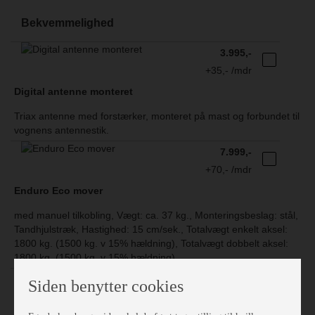
Bekvemmelighed
3.995,-
+35,- /mdr
Digital antenne monteret
Triax antenne med forstærker, monteret på mast og forbundet til
vognens antennestik.
7.999,-
+70,- /mdr
Enduro Eco mover
med manuel tilkobling, Vægt: ca. 37 kg., Monteringsbeslag: stål,
Tandhjulstræk, Hastighed: 15 cm/sek., Totalvægt enkelt aksel:
1800 kg. (1500 kg. v 15% hældning), Totalvægt dobbelt aksel:
1800 kg. (1500 kg. v 15% hældning)
11.999,-
Siden benytter cookies
+104,- /mdr