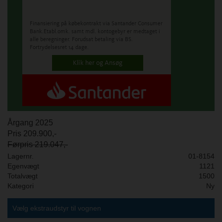
Finansiering på købekontrakt via Santander Consumer
Bank.
Etabl.omk. samt mdl. kontogebyr er medtaget i
alle beregninger. Forudsat betaling via BS.
Fortrydelsesret 14 dage.
Klik her og Ansøg
Årgang 2025
Pris 209.900,-
Førpris 219.047,-
Lagernr.
01-8154
Egenvægt
1121
Totalvægt
1500
Kategori
Ny
Vælg ekstraudstyr til vognen