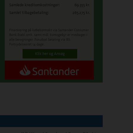
Samlede kreditomkostninger:
69.355
kr.
Samlet tilbagebetaling:
265.275
kr.
Finansiering på købekontrakt via Santander Consumer
Bank.
Etabl.omk. samt mdl. kontogebyr er medtaget i
alle beregninger. Forudsat betaling via BS.
Fortrydelsesret 14 dage.
Klik her og Ansøg