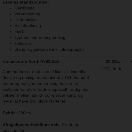
Leveres standard med:
Gardinsæt
Verandastang
Understykke
Hjulafdækning
FixOn
Typhoon stormopspænding
Telttaske
Stang- og pløkpose inkl. pløkoptager.
Commodore North A989/G18
20.292,-
+177,- /mdr
Commodore er en fusion af klassisk Isabella-
design og nutidigt materialebrug. Dybden på 3
meter og muligheden for valg mellem tre
steltyper har store fordele, specielt for dig, der
veksler mellem stand- og rejsecamping, og
nyder at have god plads i forteltet.
Dybde:
300cm
Aftagelige/nedfældbare dele:
Front- og
gavlpaneler.