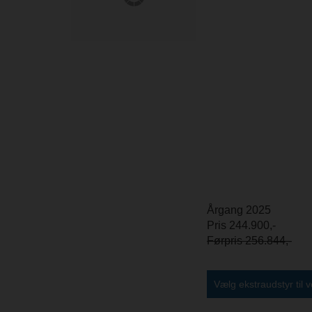
Årgang 2025
Pris 244.900,-
Førpris 256.844,-
Vælg ekstraudstyr til 