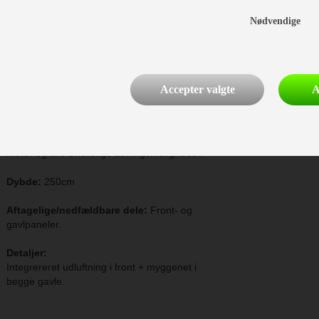
Strøm: 12V
Nødvendige
Ambassador Dawn A989/G18
19.361,-
Accepter valgte
A
+168,- /mdr
Med mere end 30 år på markedet forpligter
navnet ”Ambassador” som værende det
ultimative rejsetelt, der er ukompliceret at stille
op og med begrænset vægt, en dybde på 2,50
meter og alle ønskelige åbningsmuligheder.
Dybde:
250cm
Aftagelige/nedfældbare dele:
Front- og
gavlpaneler.
Detaljer:
Integrereret udluftning i front + myggenet i
begge gavle.