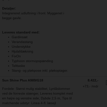
Detaljer:
Integrereret udluftning i front. Myggenet i
begge gavle.
Leveres standard med:
Gardinsæt
Verandastang
Understykke
Hjulafdækning
FixOn
Typhoon stormopspænding
Telttaske
Stang- og pløkpose inkl. pløkoptager.
Sun Shine Plus A989/G18
8.422,-
+73,- /mdr
Fordele: Størst mulig stabilitet, Lynlåslommer
ved de forreste stænger, Leveres komplet med
en højre og venstre side, Dybde 2,5 m, Tips til
matchende udstyr: Linea 4-fl. læsejl