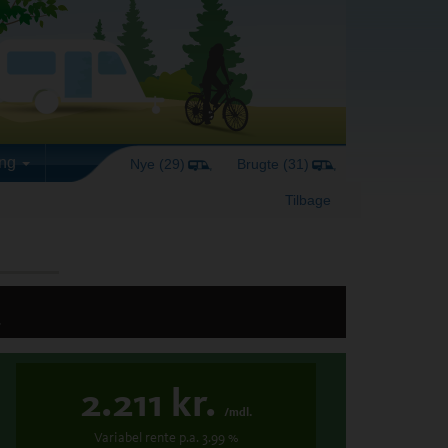
ing
Nye (29)
Brugte (31)
Tilbage
-
2.211
kr.
/mdl.
Variabel
rente p.a.
3.99
%