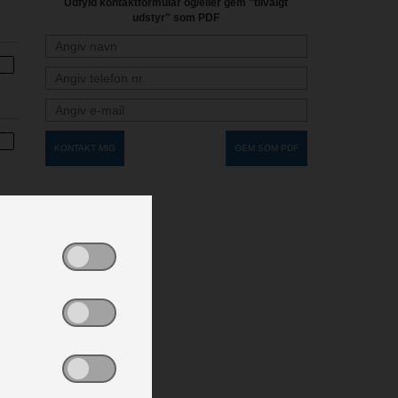
Udfyld kontaktformular og/eller gem "tilvalgt
udstyr" som PDF
KONTAKT MIG
GEM SOM PDF