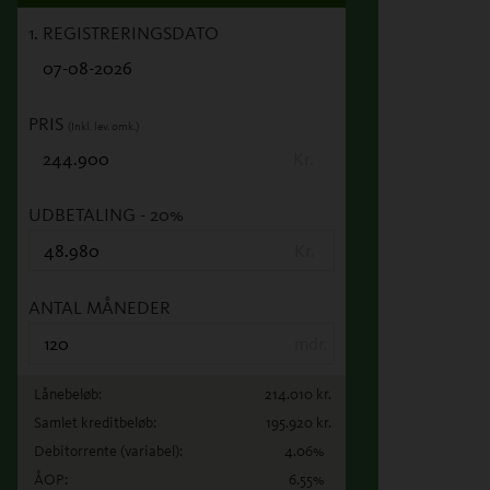
1. REGISTRERINGSDATO
PRIS
(Inkl. lev. omk.)
Kr.
UDBETALING
- 20%
Kr.
ANTAL MÅNEDER
mdr.
Lånebeløb:
214.010
kr.
Samlet kreditbeløb:
195.920
kr.
Debitorrente
(variabel)
:
4.06
%
ÅOP:
6.55
%