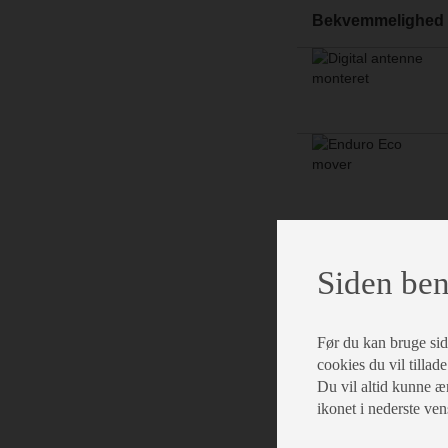
Bekvemmelighed
Siden ben
Før du kan bruge siden
cookies du vil tillade
Du vil altid kunne æn
ikonet i nederste ven