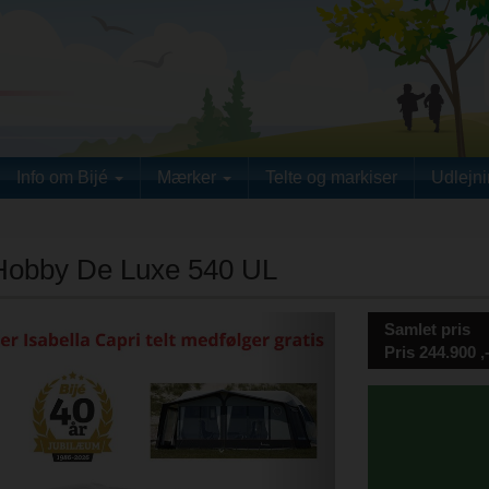
Info om Bijé
Mærker
Telte og markiser
Udlejn
 Hobby De Luxe 540 UL
Next
Samlet pris
Pris
244.900
,