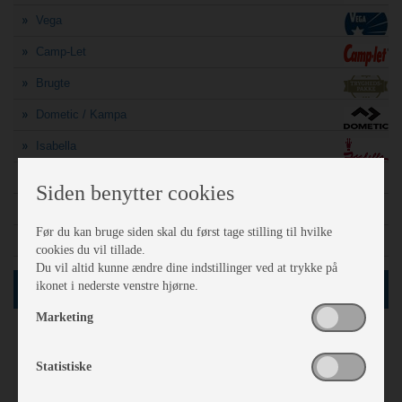
Vega
Camp-Let
Brugte
Dometic / Kampa
Isabella
A-mål søgning
Siden benytter cookies
Finansiering
Før du kan bruge siden skal du først tage stilling til hvilke
Sådan vejer politiet din campingvogn
cookies du vil tillade.
Du vil altid kunne ændre dine indstillinger ved at trykke på
ikonet i nederste venstre hjørne.
SØG
Marketing
61
Netop nu
vogne i databasen
Statistiske