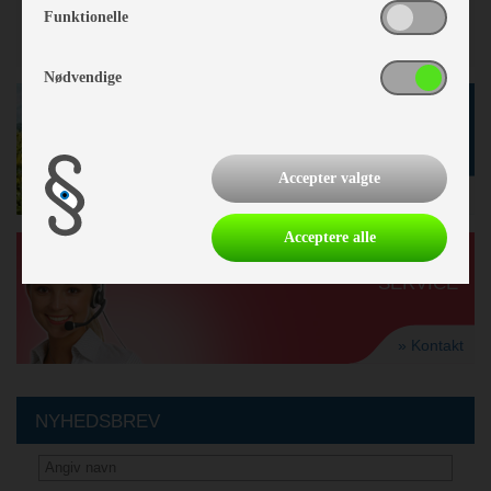
Funktionelle
Nødvendige
GODE TILBUD
I BUTIKKEN
Accepter valgte
» se tilbud
Acceptere alle
KUNDE-
SERVICE
» Kontakt
NYHEDSBREV