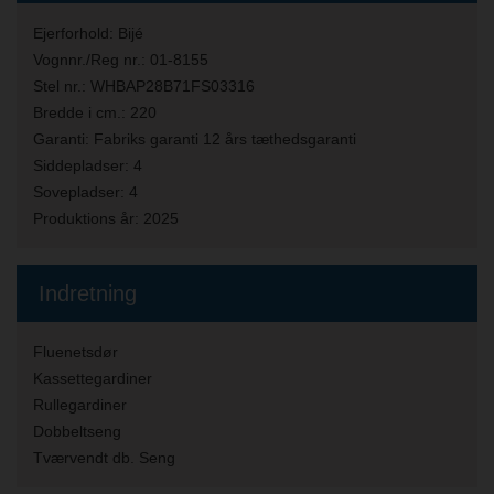
Ejerforhold:
Bijé
Vognnr./Reg nr.:
01-8155
Stel nr.:
WHBAP28B71FS03316
Bredde i cm.:
220
Garanti:
Fabriks garanti 12 års tæthedsgaranti
Siddepladser:
4
Sovepladser:
4
Produktions år:
2025
Indretning
Fluenetsdør
Kassettegardiner
Rullegardiner
Dobbeltseng
Tværvendt db. Seng