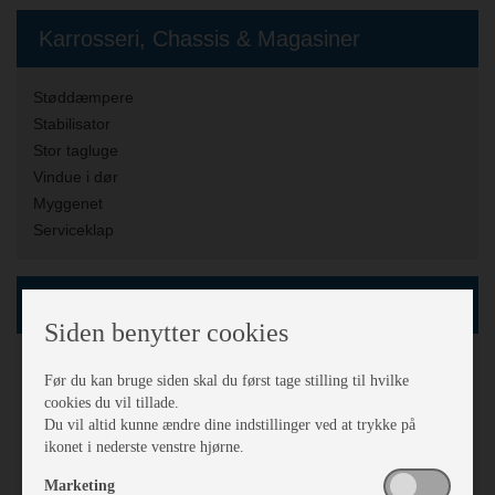
Karrosseri, Chassis & Magasiner
Støddæmpere
Stabilisator
Stor tagluge
Vindue i dør
Myggenet
Serviceklap
Køkken - Bad & Toilet
Siden benytter cookies
Toiletrum
Før du kan bruge siden skal du først tage stilling til hvilke
Kassettetoilet
cookies du vil tillade.
Brusebund
Du vil altid kunne ændre dine indstillinger ved at trykke på
3 gasblus
ikonet i nederste venstre hjørne.
Affaldsspand
Marketing