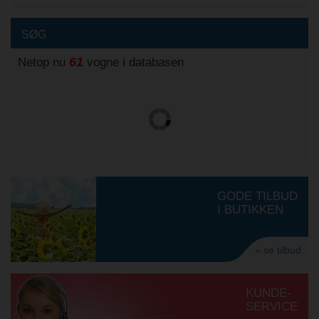
SØG
61
Netop nu
vogne i databasen
GODE TILBUD
I BUTIKKEN
» se tilbud
KUNDE-
SERVICE