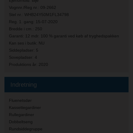
Ejerforhold:
Bijé
Vognnr./Reg nr.:
09-2662
Stel nr.:
WHB24Y50M1FL34798
Reg. 1. gang:
15-07-2020
Bredde i cm.:
250
Garanti:
12 mdr. 100 % garanti ved køb af tryghedspakken
Kan ses i butik:
NU
Siddepladser:
5
Sovepladser:
4
Produktions år:
2020
Indretning
Fluenetsdør
Kassettegardiner
Rullegardiner
Dobbeltseng
Rundsiddegruppe