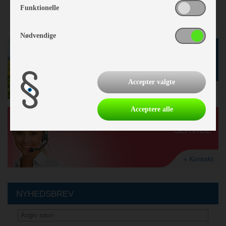
Funktionelle
Nødvendige
GODE TILBUD
I BUTIKKEN
Accepter valgte
» se tilbud
Acceptere alle
KUNDE-
SERVICE
» Kontakt
NYHEDSBREV