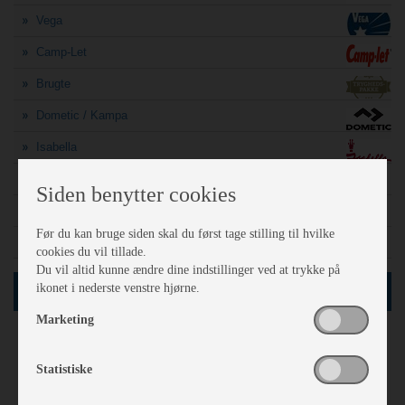
Vega
Camp-Let
Brugte
Dometic / Kampa
Isabella
A-mål søgning
Siden benytter cookies
Finansiering
Før du kan bruge siden skal du først tage stilling til hvilke
Sådan vejer politiet din campingvogn
cookies du vil tillade.
Du vil altid kunne ændre dine indstillinger ved at trykke på
ikonet i nederste venstre hjørne.
SØG
Marketing
62
Netop nu
vogne i databasen
Statistiske