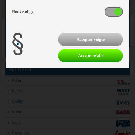
Nødvendige
Royal 720 GXL
2012
229.900,-
Accepter valgte
» Læs mere
Acceptere alle
MÆRKER
Adria
Fendt
Hobby
Kabe
Vega
Camp-Let