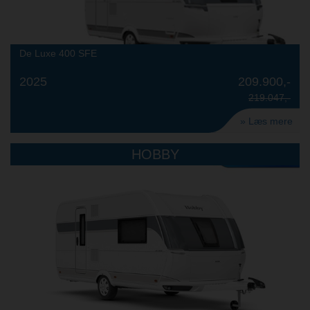
De Luxe 400 SFE
2025
209.900,-
219.047,-
» Læs mere
HOBBY