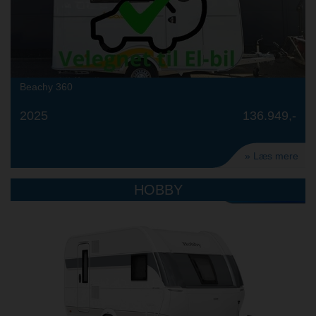
Beachy 360
2025
136.949,-
» Læs mere
HOBBY