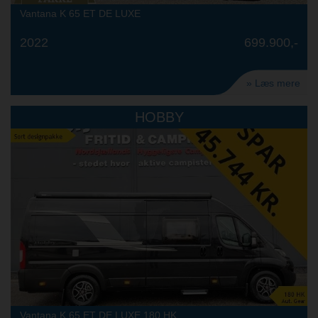
Vantana K 65 ET DE LUXE
2022
699.900,-
» Læs mere
HOBBY
Vantana K 65 ET DE LUXE 180 HK