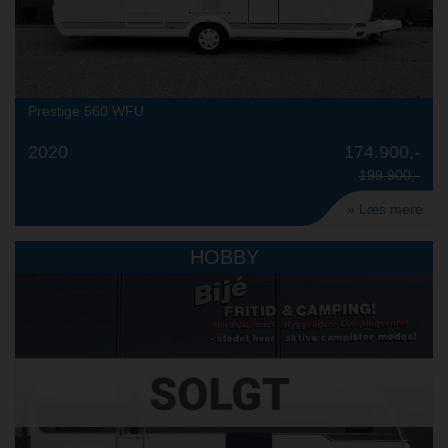
Prestige 560 WFU
2020
174.900,-
199.900,-
» Læs mere
HOBBY