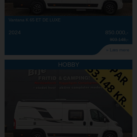
Vantana K 65 ET DE LUXE
2024
850.000,-
903.148,-
» Læs mere
HOBBY