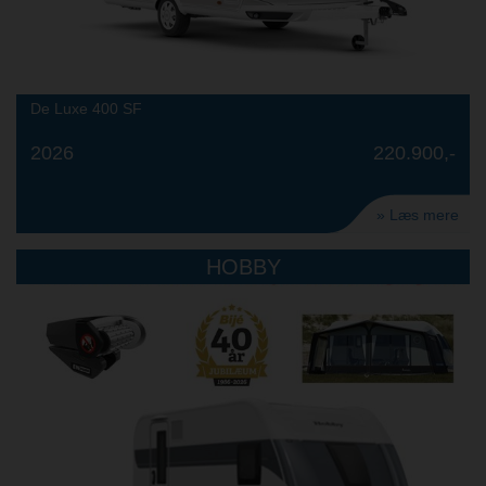
De Luxe 400 SF
2026
220.900,-
» Læs mere
HOBBY