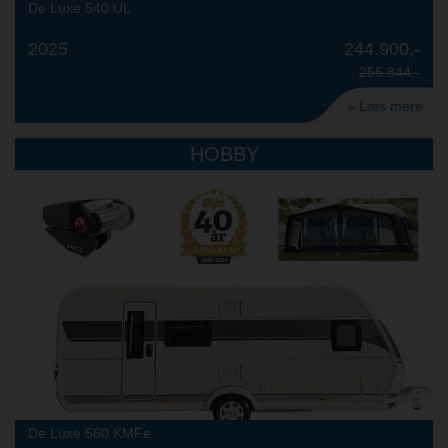
De Luxe 540 UL
2025
244.900,-
256.844,-
» Læs mere
HOBBY
De Luxe 560 KMFe