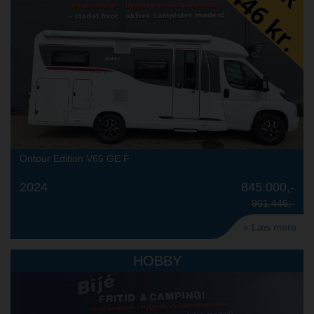
Ontour Edition V65 GE F
2024
845.000,-
901.446,-
» Læs mere
HOBBY