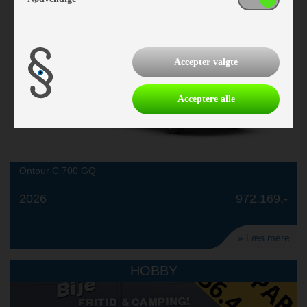
Accepter valgte
Acceptere alle
Ontour C 700 GQ
2026
972.169,-
» Læs mere
HOBBY