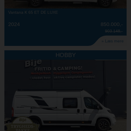
Vantana K 65 ET DE LUXE
2024
850.000,-
903.148,-
» Læs mere
HOBBY