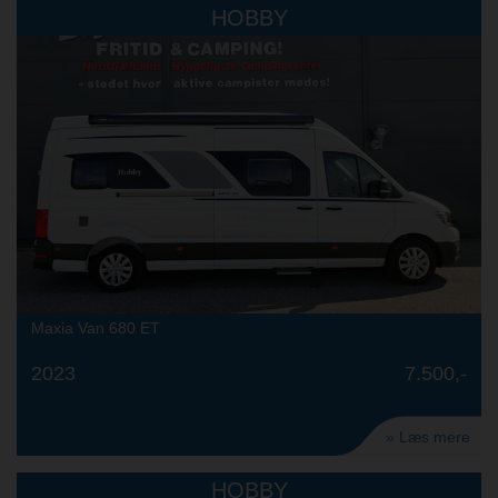
HOBBY
Maxia Van 680 ET
2023
7.500,-
» Læs mere
HOBBY