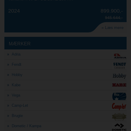
2024
899.900,-
945.644,-
» Læs mere
MÆRKER
Adria
Fendt
Hobby
Kabe
Vega
Camp-Let
Brugte
Dometic / Kampa