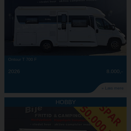
Ontour T 700 F
2026
8.000,-
» Læs mere
HOBBY