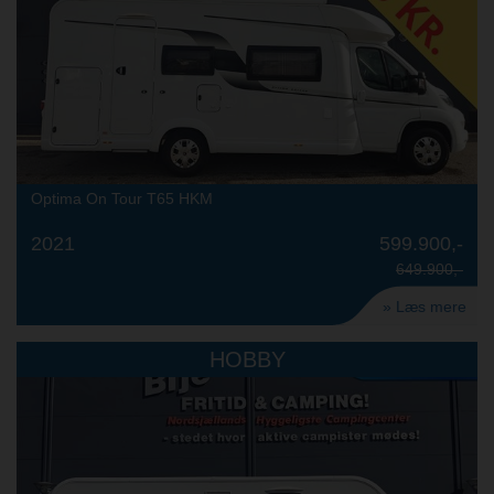
Optima On Tour T65 HKM
2021
599.900,-
649.900,-
» Læs mere
HOBBY