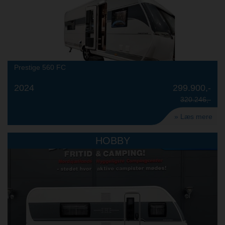
Prestige 560 FC
2024
299.900,-
320.246,-
» Læs mere
HOBBY