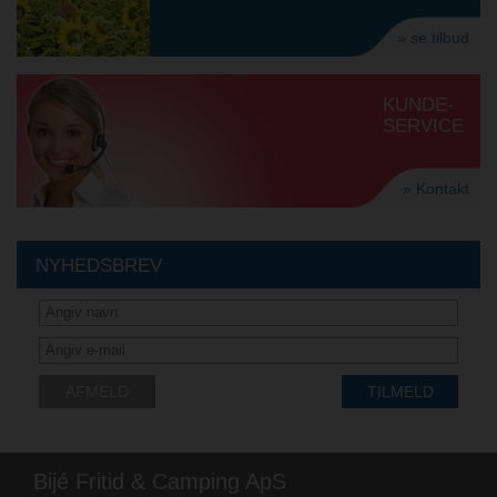
» se tilbud
KUNDE-
SERVICE
» Kontakt
NYHEDSBREV
AFMELD
TILMELD
Bijé Fritid & Camping ApS