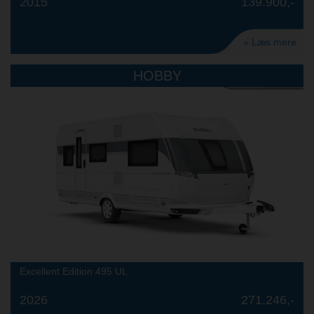
2015
139.900,-
» Læs mere
HOBBY
Excellent Edition 495 UL
2026
271.246,-