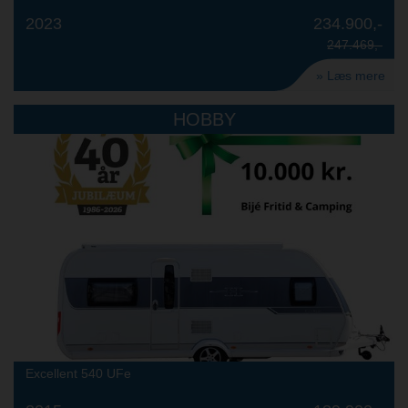
2023
234.900,-
247.469,-
» Læs mere
HOBBY
Excellent 540 UFe