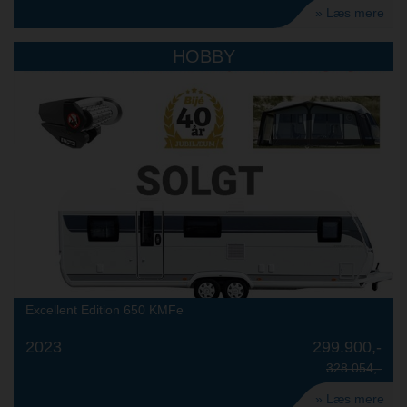
» Læs mere
HOBBY
Excellent Edition 650 KMFe
2023
299.900,-
328.054,-
» Læs mere