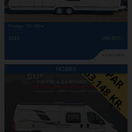
Prestige 720 UKFe
2016
169.900,-
» Læs mere
HOBBY