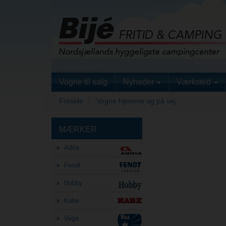
Vogne til salg
Nyheder
Værksted
Forside
Vogne hjemme og på vej
MÆRKER
Adria
Fendt
Hobby
Kabe
Vega