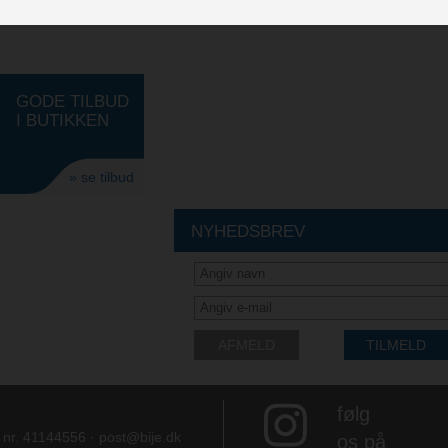
GODE TILBUD
I BUTIKKEN
» se tilbud
NYHEDSBREV
AFMELD
TILMELD
følg
e nr. 41144556 ·
post@bije.dk
os på