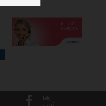
KUNDE-
SERVICE
» Kontakt
følg
os på