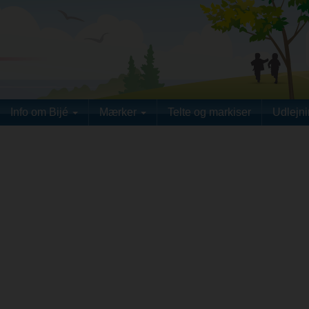
Info om Bijé
Mærker
Telte og markiser
Udlejn