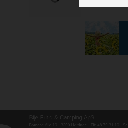
Bijé Fritid & Camping ApS
Bomose Alle 19 · 3200 Helsinge · Tlf: 48 79 31 10 · S