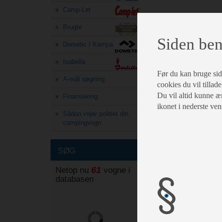
Camp-Let
Brugte
Siden ben
Dometic / Kampa
Isabella
Før du kan bruge siden
A-mål søgning
cookies du vil tillade
Du vil altid kunne æn
Finansiering
ikonet i nederste ven
Sådan vejer politiet din
campingvogn
SØG
61
Netop nu
vogne i
databasen