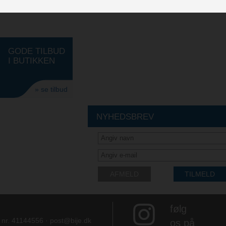
GODE TILBUD
I BUTIKKEN
» se tilbud
NYHEDSBREV
AFMELD
TILMELD
følg
e nr. 41144556 ·
post@bije.dk
os på