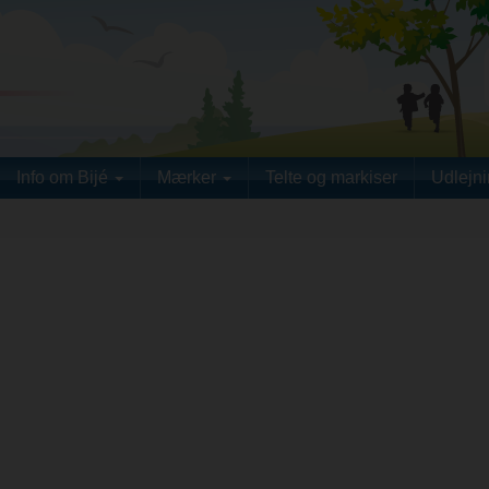
Info om Bijé
Mærker
Telte og markiser
Udlejn