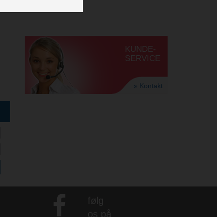
KUNDE-
SERVICE
» Kontakt
følg
os på