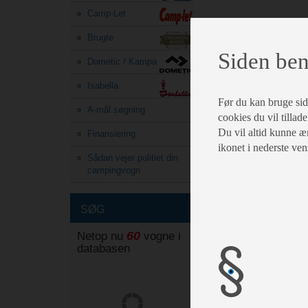
Camp-Let
Brugte
Siden ben
Dometic / Kampa
Isabella
Før du kan bruge siden
A-mål søgning
cookies du vil tillade
Du vil altid kunne æn
Finansiering
ikonet i nederste ven
Sådan vejer politiet din
campingvogn
SØG
60
Netop nu
vogne i
databasen