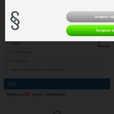
Vega
Camp-Let
Accepter val
Brugte
Acceptere al
Dometic / Kampa
Isabella
A-mål søgning
Finansiering
Sådan vejer politiet din campingvogn
SØG
61
Netop nu
vogne i databasen