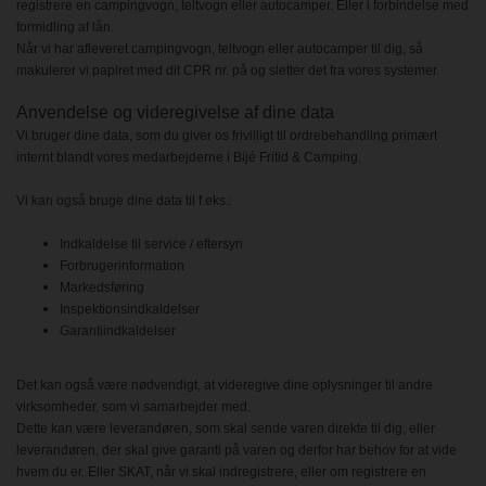
registrere en campingvogn, teltvogn eller autocamper. Eller i forbindelse med
formidling af lån.
Når vi har afleveret campingvogn, teltvogn eller autocamper til dig, så
makulerer vi papiret med dit CPR nr. på og sletter det fra vores systemer.
Anvendelse og videregivelse af dine data
Vi bruger dine data, som du giver os frivilligt til ordrebehandling primært
internt blandt vores medarbejderne i Bijé Fritid & Camping.
Vi kan også bruge dine data til f.eks.:
Indkaldelse til service / eftersyn
Forbrugerinformation
Markedsføring
Inspektionsindkaldelser
Garantiindkaldelser
Det kan også være nødvendigt, at videregive dine oplysninger til andre
virksomheder, som vi samarbejder med.
Dette kan være leverandøren, som skal sende varen direkte til dig, eller
leverandøren, der skal give garanti på varen og derfor har behov for at vide
hvem du er. Eller SKAT, når vi skal indregistrere, eller om registrere en