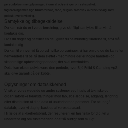
personfølsomme oplysninger, i form af oplysninger om seksualitet,
fagforeningsmæssige tilhørsforhold, race, religion, filosofisk overbevisning samt
politisk overbevisning.
Samtykke og tilbagekaldelse
Du kan, når du er i vores forretning, give skriftligt samtykke til, at vi må
kontakte dig.
Hvis du ringer og bestiller en del, giver du os mundtlig tilladelse til, at vi må
kontakte dig.
Du kan til enhver tid få oplyst hvilke oplysninger, vi har om dig og du kan efter
henvendelse til os, få dem slettet - medmindre der er nogle handels- og
skatteretlige opbevaringsperioder, der skal overholdes.
Dette kan eksempelvis være den periode, hvor Bijé Fritid & Camping ApS
skal give garanti på det købte.
Oplysninger om datasikkerhed
Vi sikrer vores webside og andre systemer ved hjælp af tekniske og
organisatoriske foranstaltninger mod tab, ødelæggelse, adgang, ændring
eller distribution af dine data af uautoriserede personer. For at undgå
datatab, laver vi dagligt back up af vores datasæt.
I tilfælde af sikkerhedsbrud, der resulterer i en høj risiko for dig, vil vi
underrette dig om sikkerhedsbruddet så hurtigt som muligt.