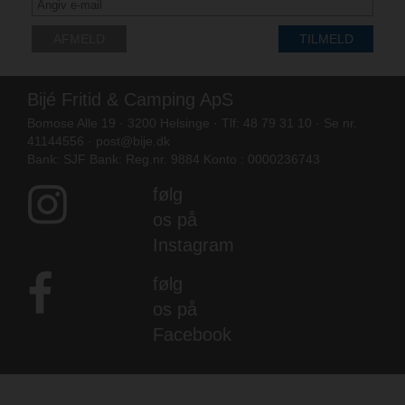
AFMELD
TILMELD
Bijé Fritid & Camping ApS
Bomose Alle 19 · 3200 Helsinge · Tlf: 48 79 31 10 · Se nr.
41144556 ·
post@bije.dk
Bank: SJF Bank: Reg.nr. 9884 Konto : 0000236743
følg
os på
Instagram
følg
os på
Facebook