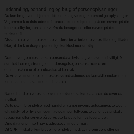
Indsamling, behandling og brug af personoplysninger
Du kan bruge vores hjemmeside uden at give nogen personlige oplysninger.
Vi gemmer kun data uden reference til en enkeltperson, såsom navnet på din
internetudbyder, den side hvorfra du besøger os, eller navnet på den
ønskede fil.
Disse data bliver udelukkende vurderet for at forbedre vores tilbud og tillader
ikke, at der kan drages personlige konklusioner om dig.
Derud over gemmes der kun persondata, hvis du giver os dem frivilligt, fx.
som led i en registrering, en undersøgelse, en konkurrence, en
onlineansøgning eller indgåelse af kontrakt.
Du vil blive informeret i de respektive indtastnings-og kontaktformularer om
formålet med indsamlingen af de data.
Når du handler i vores butik gemmes der også kun data, som du giver os
frivilligt.
Dette sker i forbindelse med handel af campingvogn, autocamper, teltvogn,
telt, udstyr eller hvis din vogn, autocamper, teltvogn, telt eller udstyr skal til
reparation eller service på vores værksted, eller hos leverandør.
Dine data er primært navn, adresse, tlf.nr og e-mail.
Dit CPR nr. skal vi kun bruge i forbindelse med, at indregistrere eller om