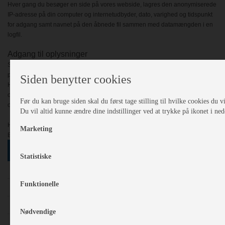
Hver gang du besøger en side på vores webside, lagres den anonymiserede
IP-adresse på din computer og internetudbyder, dato, varighed og tidspunkt
for adgang samt navnet på den åbnede fil sammen med datamængden i en
logfil.
Adgang til oplysninger
Spørgsmål og kommentarer til denne Persondatapolitik kan rettes til
post@bije.dk
Siden benytter cookies
Hvis du ønsker at få oplyst, hvilke oplysninger vi har registreret om dig, bede
om en kopi af disse oplysninger eller have os til at slette eller rette dine
Før du kan bruge siden skal du først tage stilling til hvilke cookies du vil
oplysninger, skal du skrive til os på adressen post@bije.dk
Du vil altid kunne ændre dine indstillinger ved at trykke på ikonet i ned
Hvis du ikke får et tilfredsstillende svar fra os, kan du klage til Datatilsynet,
Marketing
Borgergade 28,5, 1300 København K, eller på dt@datatilsynet.dk
MÆRKER
Statistiske
Adria
Funktionelle
Fendt
Hobby
Nødvendige
Kabe