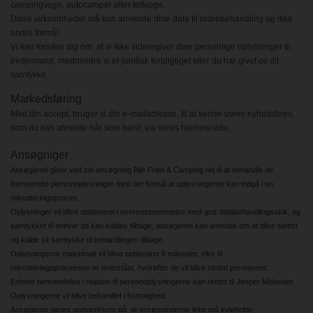
campingvogn, autocamper eller teltvogn.
Disse virksomheder må kun anvende dine data til ordrebehandling og ikke
andre formål.
Vi kan forsikre dig om, at vi ikke videregiver dine personlige oplysninger til
tredjemand, medmindre vi er juridisk forpligtiget eller du har givet os dit
samtykke.
Markedsføring
Med din accept, bruger vi din e-mailadresse, til at sende vores nyhedsbrev,
som du kan afmelde når som helst, via vores hjemmeside.
Ansøgniger
Ansøgeren giver ved sin ansøgning Bijé Fritid & Camping ret til at behandle de
fremsendte personoplysninger med det formål at oplysningerne kan indgå i en
rekrutteringsproces.
Oplysninger vil blive opbevaret i overensstemmelse med god databehandlingsskik, og
samtykket til enhver tid kan kaldes tilbage, ansøgeren kan anmode om at blive slettet
og kalde sit samtykke til behandlingen tilbage.
Oplysningerne maksimalt vil blive opbevaret 6 måneder, eller til
rekrutteringsprocessen er overstået, hvorefter de vil blive slettet permanent.
Enhver henvendelse i relation til personoplysningerne kan rettes til Jesper Molander.
Oplysningerne vil blive behandlet i fortrolighed.
Ansøgeren gøres opmærksom på, at ansøgningerne ikke må indeholde