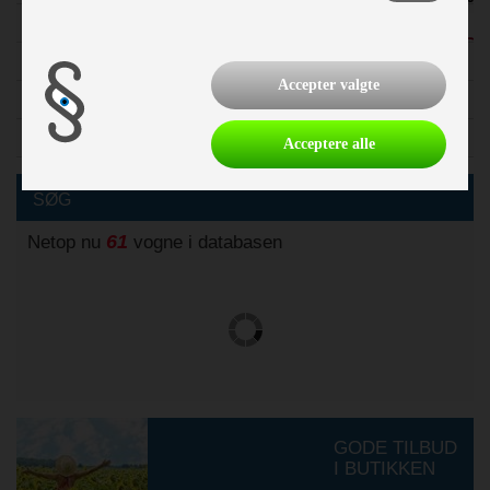
Isabella
A-mål søgning
Accepter valgte
Finansiering
Sådan vejer politiet din campingvogn
Acceptere alle
SØG
61
Netop nu
vogne i databasen
GODE TILBUD
I BUTIKKEN