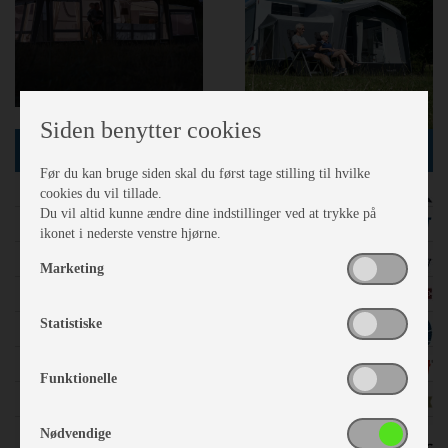
Siden benytter cookies
MÆRKER
Før du kan bruge siden skal du først tage stilling til hvilke
Adria
cookies du vil tillade.
Du vil altid kunne ændre dine indstillinger ved at trykke på
Fendt
ikonet i nederste venstre hjørne.
Hobby
Marketing
Kabe
Statistiske
Vega
Camp-Let
Funktionelle
Brugte
Dometic / Kampa
Nødvendige