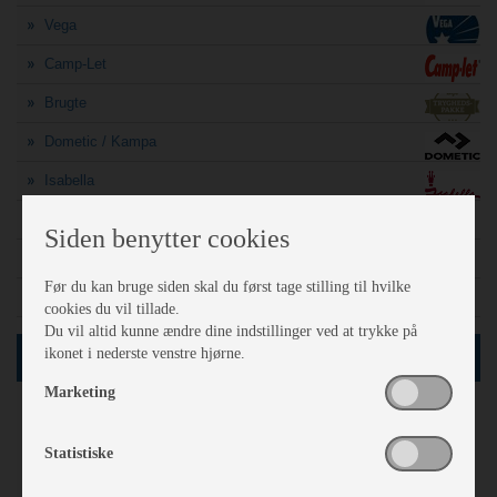
Vega
Camp-Let
Brugte
Dometic / Kampa
Isabella
A-mål søgning
Siden benytter cookies
Finansiering
Før du kan bruge siden skal du først tage stilling til hvilke
Sådan vejer politiet din campingvogn
cookies du vil tillade.
Du vil altid kunne ændre dine indstillinger ved at trykke på
ikonet i nederste venstre hjørne.
SØG
Marketing
60
Netop nu
vogne i databasen
Statistiske