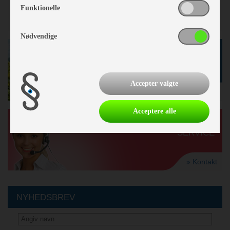
Funktionelle
Nødvendige
GODE TILBUD
I BUTIKKEN
Accepter valgte
» se tilbud
Acceptere alle
KUNDE-
SERVICE
» Kontakt
NYHEDSBREV