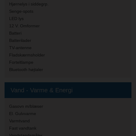
Hjørnelys i siddegrp.
Senge-spots
LED lys
12 V. Omformer
Batteri
Batterilader
TV-antenne
Fladskærmsholder
Forteltlampe
Bluetooth højtaler
Vand - Varme & Energi
Gasovn m/blæser
El. Gulvvarme
Varmtvand
Fast vandtank
Vandstandsmåler