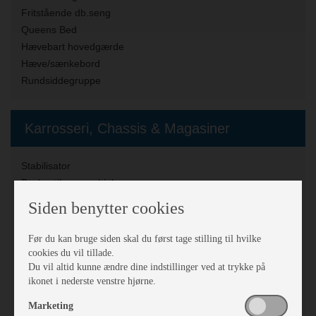
Fritstående db.seng
Queens Bed
Hævebart hovedgærde
Hæve/sænkebord
Rundsiddegruppe
Karrosseri, Chassis & Magasiner
Stabilisator
Beslag til reservehjul
Alufælge
Siden benytter cookies
Mover
Stor tagluge
Før du kan bruge siden skal du først tage stilling til hvilke
Vindue i dør
cookies du vil tillade.
Du vil altid kunne ændre dine indstillinger ved at trykke på
Myggenet
ikonet i nederste venstre hjørne.
Fluenetsdør
Serviceklap
Marketing