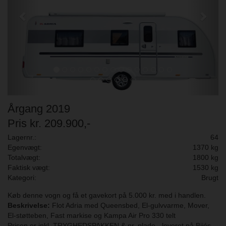
Årgang 2019
Pris kr. 209.900,-
Lagernr.:
64
Egenvægt:
1370 kg
Totalvægt:
1800 kg
Faktisk vægt:
1530 kg
Kategori:
Brugt
Køb denne vogn og få et gavekort på 5.000 kr. med i handlen.
Beskrivelse:
Flot Adria med Queensbed, El-gulvvarme, Mover,
El-støtteben, Fast markise og Kampa Air Pro 330 telt
Prisen er inkl. TRYGHEDSPAKKEN & nr. plade - leveret på Bijés