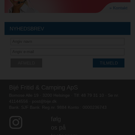
» Kontakt
NYHEDSBREV
AFMELD
TILMELD
Bijé Fritid & Camping ApS
Bomose Alle 19 · 3200 Helsinge · Tlf: 48 79 31 10 · Se nr.
41144556 ·
post@bije.dk
Bank: SJF Bank: Reg.nr. 9884 Konto : 0000236743
følg
os på