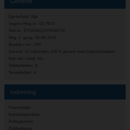
Generelt
Ejerforhold:
Bijé
Vognnr./Reg nr.:
02-7672
Stel nr.:
ZY1EA92Z0Y0035732
Reg. 1. gang:
26-06-2019
Bredde i cm.:
245
Garanti:
12 måneders 100 % garanti med tryghedspakken
Kan ses i butik:
Nu
Siddepladser:
4
Sovepladser:
4
Indretning
Fluenetsdør
Kassettegardiner
Rullegardiner
Dobbeltseng