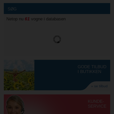
SØG
61
Netop nu
vogne i databasen
GODE TILBUD
I BUTIKKEN
» se tilbud
KUNDE-
SERVICE