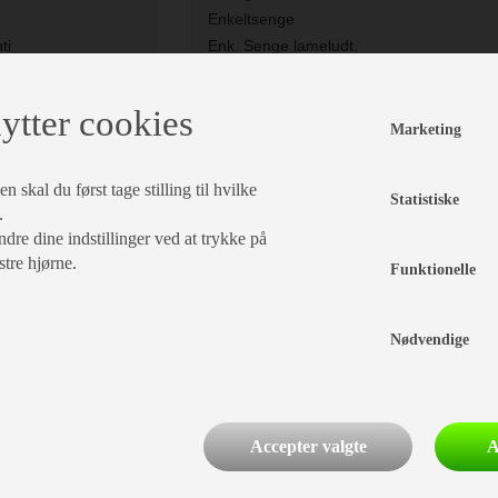
Enkeltsenge
ti
Enk. Senge lameludt.
Delintegreret
Siddegrp inkl. fstole
ytter cookies
Indv. højde cm.:
198
Marketing
 skal du først tage stilling til hvilke
Statistiske
Karrosseri, Chassis &
.
dre dine indstillinger ved at trykke på
Magasiner
stre hjørne.
Funktionelle
Alufælge
Tagluge i toiletrum
Nødvendige
Tagluge i førerhus
GFK-tag m. reduceret følsomhed for hag
Accepter valgte
A