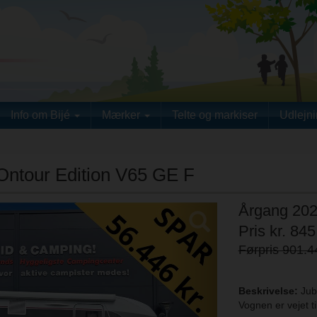
Info om Bijé
Mærker
Telte og markiser
Udlejn
ntour Edition V65 GE F
Årgang 20
Next
Pris kr. 845
Førpris 901.4
Beskrivelse:
Jub
Vognen er vejet t