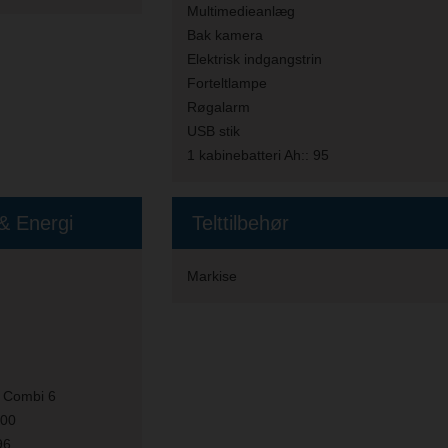
Multimedieanlæg
Bak kamera
Elektrisk indgangstrin
Forteltlampe
Røgalarm
USB stik
1 kabinebatteri Ah::
95
& Energi
Telttilbehør
Markise
 Combi 6
00
96