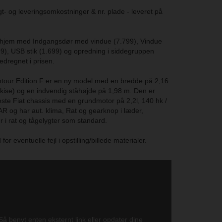
agt- og leveringsomkostninger & nr. plade - leveret på
t hjem med Indgangsdør med vindue (7.799), Vindue
9), USB stik (1.699) og opredning i siddegruppen
dregnet i prisen.
our Edition F er en ny model med en bredde på 2,16
rkise) og en indvendig ståhøjde på 1,98 m. Den er
ste Fiat chassis med en grundmotor på 2,2l, 140 hk /
 og har aut. klima, Rat og gearknop i læder,
 i rat og tågelygter som standard.
for eventuelle fejl i opstilling/billede materialer.
 Så benyt enten eksternt link eller opdater dine