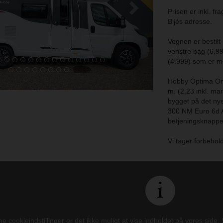
Prisen er inkl. fr
Bijés adresse.
Vognen er bestil
venstre bag (6.99
(4.999) som er me
Hobby Optima Ont
m. (2,23 inkl. ma
bygget på det nye
300 NM Euro 6d AR
betjeningsknapper
Vi tager forbehold 
e cookieindstillinger er det ikke muligt at vise indholdet på vores side.