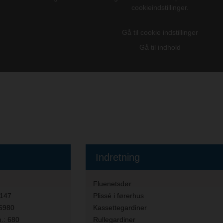
cookieindstillinger.
Gå til cookie indstillinger
Gå til indhold
Indretning
Fluenetsdør
8147
Plissé i førerhus
5980
Kassettegardiner
.:
680
Rullegardiner