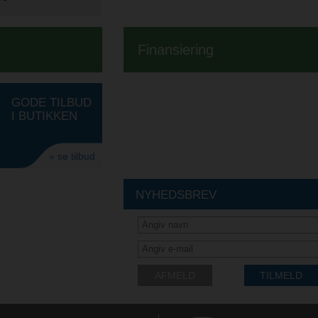
Finansiering
GODE TILBUD
I BUTIKKEN
» se tilbud
NYHEDSBREV
AFMELD
TILMELD