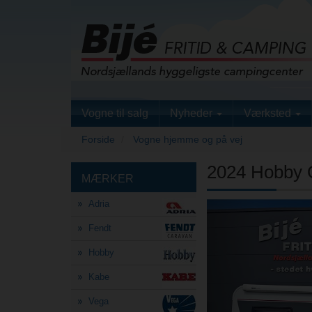
Vogne til salg
Nyheder
Værksted
Forside
Vogne hjemme og på vej
2024 Hobby O
MÆRKER
Adria
Previous
Fendt
Hobby
Kabe
Vega