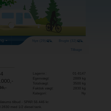
ing
Nye (29)
Brugte (32)
Tilbage
24
Lagernr.:
01-8147
Egenvægt:
2889 kg
.000,-
Totalvægt:
3500 kg
46,-
Faktisk vægt:
2830 kg
Kategori:
Ny
ilæums tilbud - SPAR 56.446 kr.
il 2830 med 1/2 diesel tank.