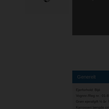
Generelt
Ejerforhold:
Bijé
Vognnr./Reg nr.:
01-
Grøn ejerafgift ½ år:
Karrosseri længde cm