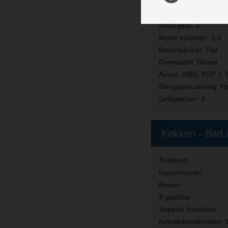
Kabinefabrikat:
Hobb
HK (kW):
140
Antal gear:
6
Motor volumen:
2,2
Motorfabrikat:
Fiat
Drivmiddel:
Diesel
Assist. (ABS, ESP..):
Navigationsanlæg:
Pi
Selepladser:
4
Køkken - Bad &
Toiletrum
Kassettetoilet
Bruser
3 gasblus
Separat frostboks
Køleskabsstørrelse:
1