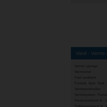
Vand - Varme 
Varme i garage
Varmtvand
Fast vandtank
Frostsik. Spilv. Tank
Vandstandsmåler
Varmesystem:
Truma
Ferskvandstank ltr.:
1
Spildevandstank ltr.: