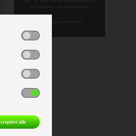
side. Så benyt enten eksternt link eller
opdater dine cookieindstillinger.
Gå til cookie indstillinger
;
l
cceptere alle