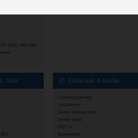
y
ESP, ASR, Hillholder
oneer
 Toilet
El, Elektronik & Medie
Centralt lysanlæg
Lysdæmper
Spots i siddegruppe
Senge-spots
LED lys
33 l.
Batterilader