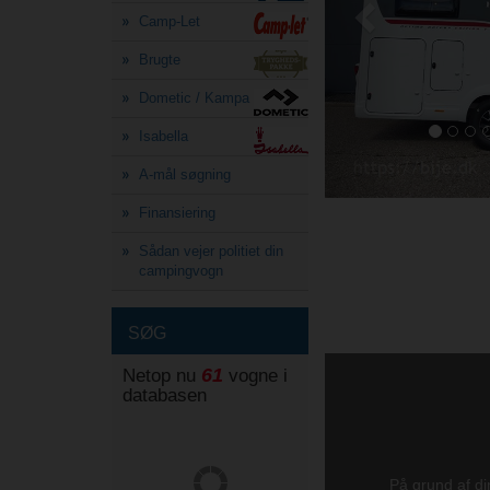
Camp-Let
Brugte
Dometic / Kampa
Isabella
A-mål søgning
Finansiering
Sådan vejer politiet din
campingvogn
SØG
61
Netop nu
vogne i
databasen
På grund af din