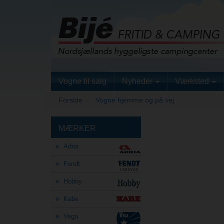
Vogne til salg
Nyheder
Værksted
Forside
Vogne hjemme og på vej
MÆRKER
Adria
Fendt
Hobby
Kabe
Vega