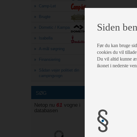
Camp-Let
Brugte
Siden ben
Dometic / Kampa
Isabella
Før du kan bruge siden
A-mål søgning
cookies du vil tillade
Du vil altid kunne æn
Finansiering
ikonet i nederste ven
Sådan vejer politiet din
campingvogn
SØG
61
Netop nu
vogne i
databasen