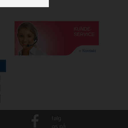
KUNDE-
SERVICE
» Kontakt
følg
os på