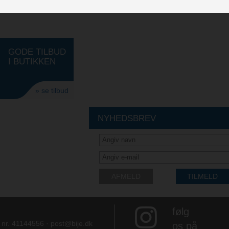
GODE TILBUD
I BUTIKKEN
» se tilbud
NYHEDSBREV
AFMELD
TILMELD
følg
e nr. 41144556 ·
post@bije.dk
os på