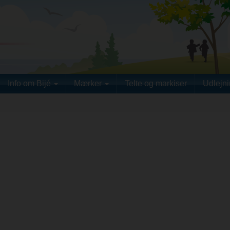
Info om Bijé
Mærker
Telte og markiser
Udlejn