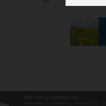
Bijé Fritid & Camping ApS
Bomose Alle 19 · 3200 Helsinge · Tlf: 48 79 31 10 · S